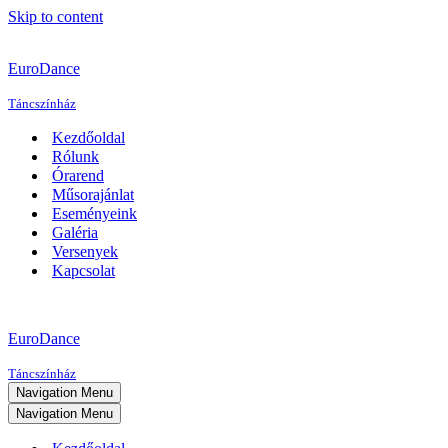
Skip to content
EuroDance
Táncszínház
Kezdőoldal
Rólunk
Órarend
Műsorajánlat
Eseményeink
Galéria
Versenyek
Kapcsolat
EuroDance
Táncszínház
Navigation Menu
Navigation Menu