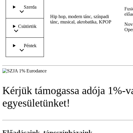
Szerda
Fusi
előa
Hip hop, modern tánc, színpadi
tánc, musical, akrobatika, KPOP
Nova
Csütörtök
Open
Péntek
Kérjük támogassa adója 1%-v
egyesületünket!
Előadásaink, táncszínházaink