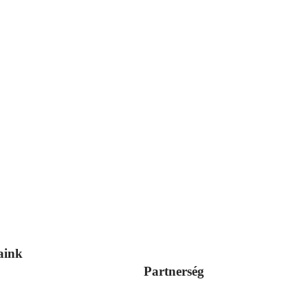
aink
Partnerség