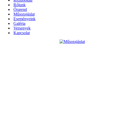
Kezdőoldal
Rólunk
Órarend
Műsorajánlat
Eseményeink
Galéria
Versenyek
Kapcsolat
Műsorajánlat
Bővebben