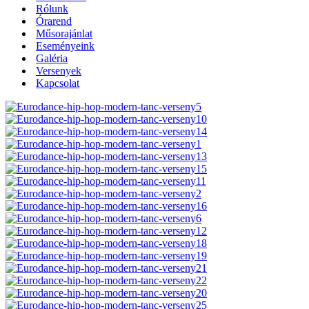
Rólunk
Órarend
Műsorajánlat
Eseményeink
Galéria
Versenyek
Kapcsolat