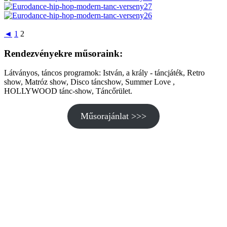
◄
1
2
Rendezvényekre műsoraink:
Látványos, táncos programok: István, a krály - táncjáték, Retro
show, Matróz show, Disco táncshow, Summer Love ,
HOLLYWOOD tánc-show, Táncőrület.
Műsorajánlat >>>