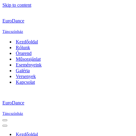
Skip to content
EuroDance
Táncszínház
Kezdőoldal
Rólunk
Órarend
Műsorajánlat
Eseményeink
Galéria
Versenyek
Kapcsolat
EuroDance
Táncszínház
Navigation
Menu
Navigation
Menu
Kezdőoldal